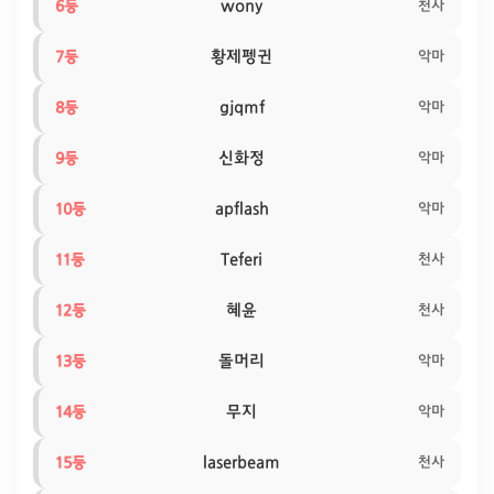
wony
6등
천사
황제펭귄
7등
악마
gjqmf
8등
악마
신화정
9등
악마
apflash
10등
악마
Teferi
11등
천사
혜윤
12등
천사
돌머리
13등
악마
무지
14등
악마
laserbeam
15등
천사