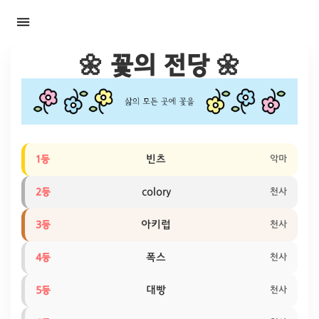
≡
🌼 꽃의 전당 🌼
빈츠
1등
악마
colory
2등
천사
아키럽
3등
천사
폭스
4등
천사
대빵
5등
천사